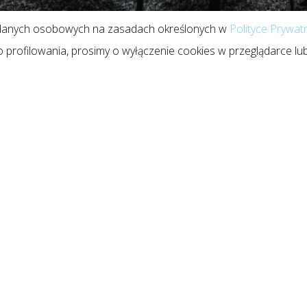
 danych osobowych na zasadach określonych w
Polityce Prywat
o profilowania, prosimy o wyłączenie cookies w przeglądarce l
N
Str
Ofe
Ref
Pol