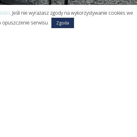
ności
. Jeśli nie wyrażasz zgody na wykorzystywanie cookies we
ub opuszczenie serwisu.
Zgoda
a skróty
ona główna
O nas
rta
Partnerzy
erencje
Kontakt
ityka prywatności