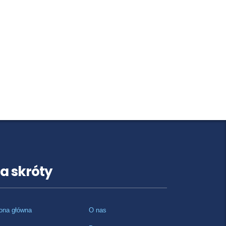
a skróty
ona główna
O nas