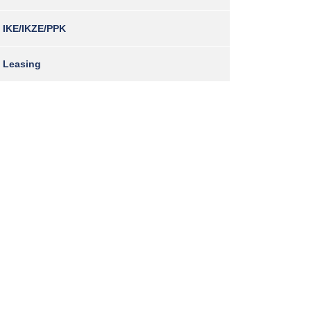
IKE/IKZE/PPK
Leasing